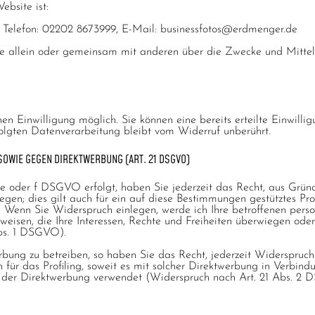
ebsite ist:
 Telefon: 02202 8673999, E-Mail: businessfotos@erdmenger.de
on, die allein oder gemeinsam mit anderen über die Zwecke und Mit
n Einwilligung möglich. Sie können eine bereits erteilte Einwillig
olgten Datenverarbeitung bleibt vom Widerruf unberührt.
OWIE GEGEN DIREKTWERBUNG (ART. 21 DSGVO)
 e oder f DSGVO erfolgt, haben Sie jederzeit das Recht, aus Gründ
en; dies gilt auch für ein auf diese Bestimmungen gestütztes Prof
 Wenn Sie Widerspruch einlegen, werde ich Ihre betroffenen perso
eisen, die Ihre Interessen, Rechte und Freiheiten überwiegen od
Abs. 1 DSGVO).
bung zu betreiben, so haben Sie das Recht, jederzeit Widerspruch
für das Profiling, soweit es mit solcher Direktwerbung in Verbind
der Direktwerbung verwendet (Widerspruch nach Art. 21 Abs. 2