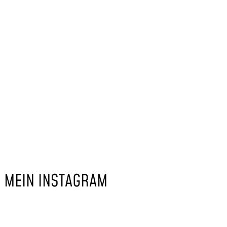
Share on Facebook
Share on Twitter
Share on LinkedIn
Share by Email
MEIN INSTAGRAM
Tubelog: Welche Erkenntnis bringt das Pixel-